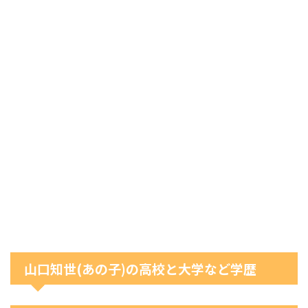
山口知世(あの子)の高校と大学など学歴