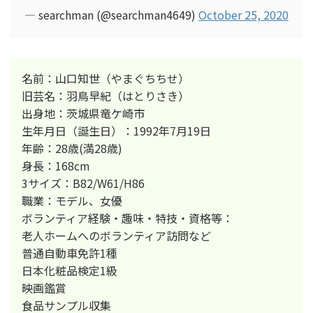
— searchman (@searchman4649)
October 25, 2020
名前：山口知世（やまぐちちせ）
旧芸名：羽鳥早紀（はとりさき）
出身地：茨城県竜ケ崎市
生年月日（誕生日）：1992年7月19日
年齢：28歳(満28歳)
身長：168cm
3サイズ：B82/W61/H86
職業：モデル、女優
ボランティア経験・趣味・特技・資格等：
老人ホームへのボランティア訪問など
普通自動車免許1種
日本化粧品検定1級
映画鑑賞
食品サンプル収集