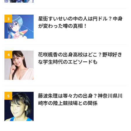
星街すいせいの中の人は円ドル？中身
3
が変わった噂の真相！
花咲楓香の出身高校はどこ？野球好き
4
な学生時代のエピソードも
藤波朱理は等々力の出身？神奈川県川
5
崎市の陸上競技場との関係