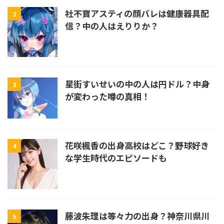
社不寶アスティの顔バレは健康器具配
2
信？中の人はえりりか？
星街すいせいの中の人は円ドル？中身
3
が変わった噂の真相！
花咲楓香の出身高校はどこ？野球好き
4
な学生時代のエピソードも
藤波朱理は等々力の出身？神奈川県川
5