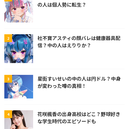
の人は個人勢に転生？
社不寶アスティの顔バレは健康器具配
2
信？中の人はえりりか？
星街すいせいの中の人は円ドル？中身
3
が変わった噂の真相！
花咲楓香の出身高校はどこ？野球好き
4
な学生時代のエピソードも