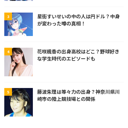
星街すいせいの中の人は円ドル？中身
3
が変わった噂の真相！
花咲楓香の出身高校はどこ？野球好き
4
な学生時代のエピソードも
藤波朱理は等々力の出身？神奈川県川
5
崎市の陸上競技場との関係