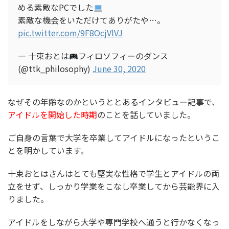
める素敵なPCでした
素敵な機会をいただけてありがたや…。
pic.twitter.com/9F8OcjVlVJ
— 十束おとは
フィロソフィーのダンス
(@ttk_philosophy)
June 30, 2020
なぜその年齢なのかというととあるインタビュー記事で、
アイドルを開始した時期
のことを話していました。
ご自身の言葉で大学を卒業してアイドルになったというこ
とを明かしています。
十束おとはさんはとても堅実な性格で学生とアイドルの両
立をせず、しっかり
学業をこなし卒業してから芸能界に入
り
ました。
アイドルをしながら大学や専門学校へ通うと行かなくなっ