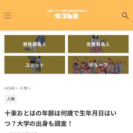
男性有名人
女性有名人
ユニット
グループ
HOME
>
人物
>
人物
十束おとはの年齢は何歳で生年月日はい
つ？大学の出身も調査！