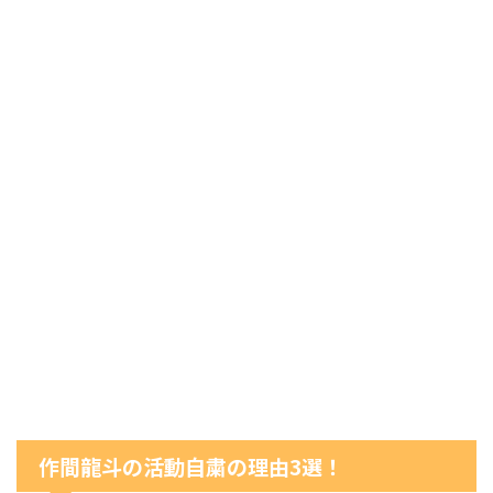
作間龍斗の活動自粛の理由3選！