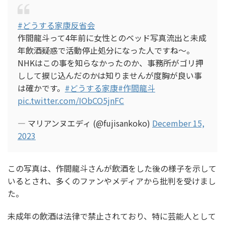
#どうする家康反省会
作間龍斗って4年前に女性とのベッド写真流出と未成
年飲酒疑惑で活動停止処分になった人ですね～。
NHKはこの事を知らなかったのか、事務所がゴリ押
しして捩じ込んだのかは知りませんが度胸が良い事
は確かです。
#どうする家康
#作間龍斗
pic.twitter.com/IObCO5jnFC
— マリアンヌエディ (@fujisankoko)
December 15,
2023
この写真は、作間龍斗さんが飲酒をした後の様子を示して
いるとされ、多くのファンやメディアから批判を受けまし
た。
未成年の飲酒は法律で禁止されており、特に芸能人として