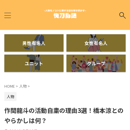
男性有名人
女性有名人
ユニット
グループ
HOME
>
人物
>
人物
作間龍斗の活動自粛の理由3選！橋本涼との
やらかしは何？