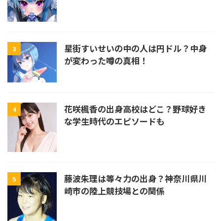
星街すいせいの中の人は円ドル？中身
3
が変わった噂の真相！
花咲楓香の出身高校はどこ？野球好き
4
な学生時代のエピソードも
藤波朱理は等々力の出身？神奈川県川
5
崎市の陸上競技場との関係