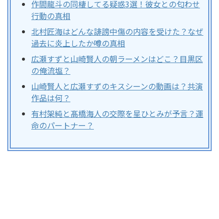
作間龍斗の同棲してる疑惑3選！彼女との匂わせ
行動の真相
北村匠海はどんな誹謗中傷の内容を受けた？なぜ
過去に炎上したか噂の真相
広瀬すずと山崎賢人の朝ラーメンはどこ？目黒区
の俺流塩？
山崎賢人と広瀬すずのキスシーンの動画は？共演
作品は何？
有村架純と髙橋海人の交際を星ひとみが予言？運
命のパートナー？